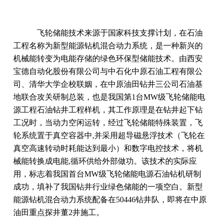
飞轮储能技术来源于国家科技支撑计划，在石油
工程名称为新型能源钻机混合动力系统，是一种新兴的
机械能转变为电能存储的绿色环保型储能技术。由西安
宝德自动化股份有限公司与中石化中原石油工程有限公
司、清华大学企校联姻，在中原油田钻井三公司石油基
地联合攻关研制总装，也是我国第
1
台
MW
级飞轮储能电
源工程石油钻井工程样机，其工作原理是在钻井起下钻
工况时，当动力空闲运转，经过飞轮储能特殊装置，飞
轮系统置于真空容器中
,
并采用超导磁悬浮技术（飞轮在
真空高速转动时耗能达到最小）和数字电控技术，将机
械能转换成电能
,
循环供给外部做功。该技术的实际应
用，标志着我国首台
MW
级飞轮储能电源石油钻机研制
成功，填补了我国钻井行业绿色储能的一项空白。新型
能源钻机混合动力系统配备在
50446
钻井队，即将在中原
油田重点探井董
2
井施工。