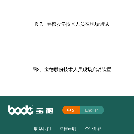
图7、宝德股份技术人员在现场调试
图8、宝德股份技术人员现场启动装置
中文
English
联系我们
法律声明
企业邮箱