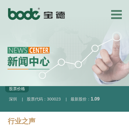
股票价格
1.09
深圳
|
股票代码：300023
|
最新股价：
行业之声