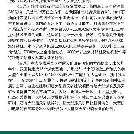
行政和法规手段支持装备制造业的发展提供参考。
《目录》针对海陆石油钻采设备发展提出，我国海上石油资源量
240亿吨，天然气14万亿立方米，占我国油气总资源量的1/3。海洋石
油的开发是我国油气增长的一个重要途径，而目前我国深海石油钻机
主要依赖进口，国内尚无水下生产系统设计能力。打破国外在水下生
产系统方面的技术垄断，为建设300～1500米深水大中型油气田工程
提供技术支撑的同时，还应加快适应于极地、沙漠、海洋等复杂地形
地貌要求和特殊作业工艺的新型特种钻机系统的研制，包括12000米
海洋钻机、水下分离器以及12000米以上特深井钻机、5000米以上极
地钻机、7000米以上全拖挂钻机、3000米以上斜井钻机及钻机配件等
特种海陆钻机及配套设备的研制。
《目录》在大型煤炭及大型露天矿设备研制的方面提出，未来几
年中，我国将建成13个煤炭基地，并形成5～6个亿吨级生产能力的特
大型企业集团以及5～6个5000万吨级生产能力的大型企业，预计我国
在“十一五”末到“十二五”期间，将建设酸刺沟等十个深井煤矿和井工金
属矿山等，这些在建和拟建大型露天矿建设项目将给大型煤炭及露天
矿设备提供广阔的市场空间。因此，要加大千米深井用大型提升机、
电牵引采煤机、大型液压防爆提升机等千万吨级井工综采成套设备的
研制，还有大型露天矿破碎站、超大型露天矿用挖掘机装备、大型矿
用电动轮自卸车等2000万吨级以上大型露天矿成套设备的研制。